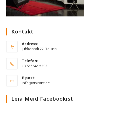
Kontakt
Aadress:
Juhkentali 22, Tallinn
Telefon:
+372 5645 5393
E-post:
Opens
info@visitant.ee
in
your
application
Leia Meid Facebookist