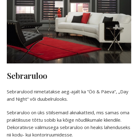
Sebraruloo
Sebrarulood nimetatakse aeg-ajalt ka ”Öö & Päeva“, „Day
and Night“ või duubelrulooks.
Sebraruloo on üks stiilsemaid aknakatteid, mis samas oma
praktilisuse tõttu sobib ka kõige nõudlikumale kliendile.
Dekoratiivse välimusega sebraruloo on heaks lahenduseks
nii kodu- kui kontoriruumidesse.