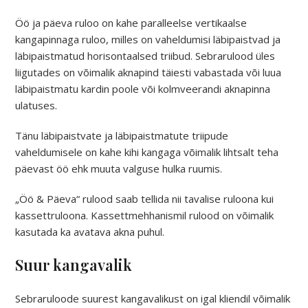
Öö ja päeva ruloo on kahe paralleelse vertikaalse
kangapinnaga ruloo, milles on vaheldumisi läbipaistvad ja
läbipaistmatud horisontaalsed triibud. Sebrarulood üles
liigutades on võimalik aknapind täiesti vabastada või luua
läbipaistmatu kardin poole või kolmveerandi aknapinna
ulatuses.
Tänu läbipaistvate ja läbipaistmatute triipude
vaheldumisele on kahe kihi kangaga võimalik lihtsalt teha
päevast öö ehk muuta valguse hulka ruumis.
„Öö & Päeva“ rulood saab tellida nii tavalise ruloona kui
kassettruloona. Kassettmehhanismil rulood on võimalik
kasutada ka avatava akna puhul.
Suur kangavalik
Sebraruloode suurest kangavalikust on igal kliendil võimalik