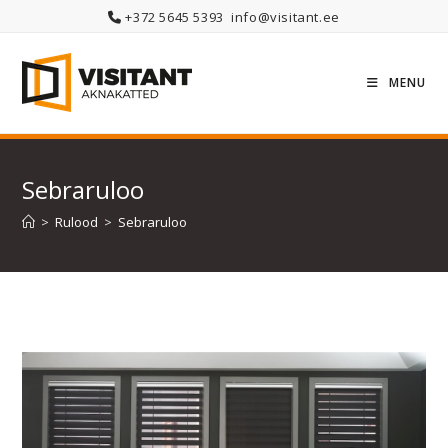
Skip
+372 5645 5393
info@visitant.ee
to
content
MENU
Sebraruloo
>
Rulood
>
Sebraruloo