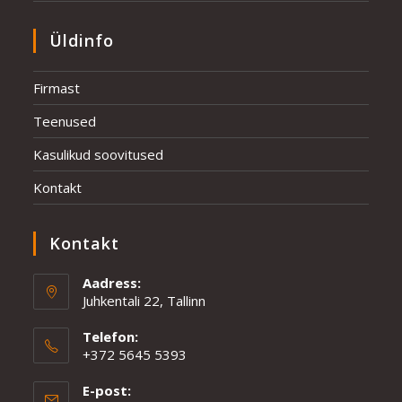
Üldinfo
Firmast
Teenused
Kasulikud soovitused
Kontakt
Kontakt
Aadress:
Juhkentali 22, Tallinn
Telefon:
+372 5645 5393
Opens
E-post:
in