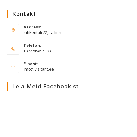
Kontakt
Aadress:
Juhkentali 22, Tallinn
Telefon:
+372 5645 5393
E-post:
Opens
info@visitant.ee
in
your
application
Leia Meid Facebookist