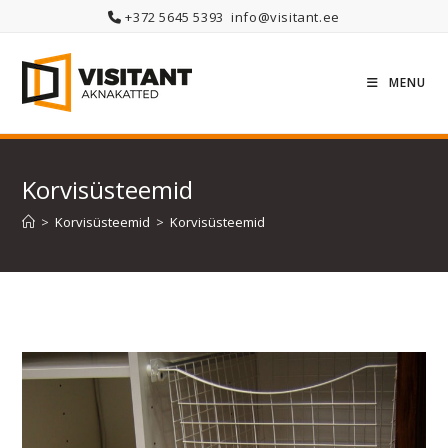
Skip
+372 5645 5393
info@visitant.ee
to
content
MENU
Korvisüsteemid
>
Korvisüsteemid
>
Korvisüsteemid