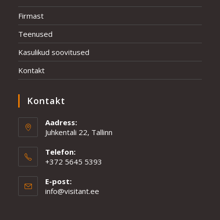
Firmast
Teenused
Kasulikud soovitused
Kontakt
Kontakt
Aadress:
Juhkentali 22, Tallinn
Telefon:
+372 5645 5393
Opens
E-post:
in
Opens
info@visitant.ee
your
in
application
your
application